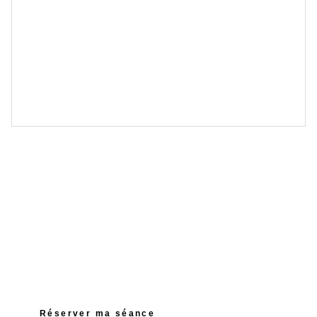
12 MOIS D'ÉMOTIONS
Découvrez nos univers photographiques
tout au long de l'année
€75.00
30 min
Studio Völkerich 77 à 4851 Gemmenich
Réserver ma séance