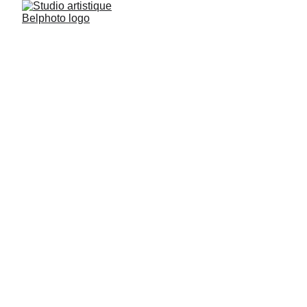
Studio artistique Belphoto
1/23/2024
1 min lire