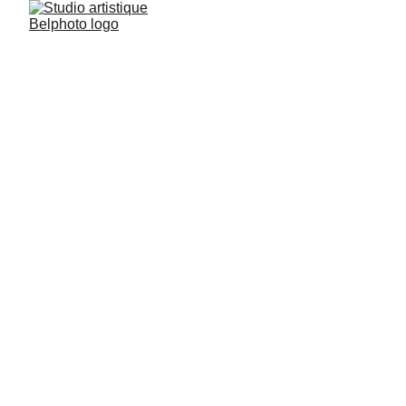
Studio artistique Belphoto
9/5/2024
1 min lire