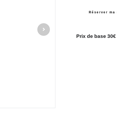
Réserver ma
Prix de base 30€ /
Comment se pa
Je vous reço
Gemmenich, 
La prise de vu
Elle est séc
"Les lentilles
peuvent g
En revanche,
mensu
Après la prise 