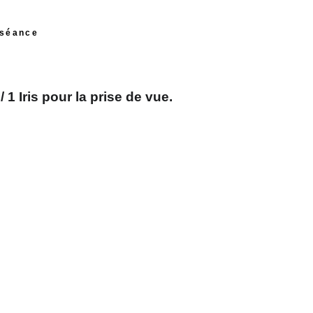
 séance
 1 Iris pour la prise de vue.
sse la séance photo iris?
is dans mon studio à Völkerich 77 à
pour prendre votre IRIS en photo.
e dure environ 1 minutes par personne.
urisée et réalisée avec du matériel
adapté à partir de 5 ans
 de contact “souples”, ou journalières,
énéralement être gardées pour la
photographie.
 les lentilles de contact “dures”, ou
elles, doivent être retirées."
de vue