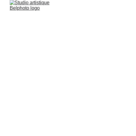
Studio artistique Belphoto
8/27/2025
1 min lire