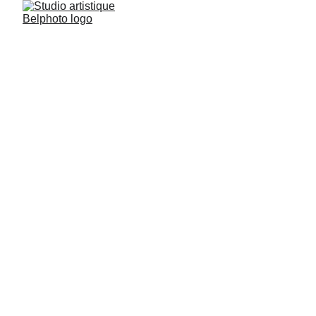
Studio artistique Belphoto
1/18/2024
1 min lire